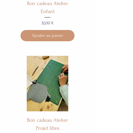
Bon cadeau Atelier
Enfant
Prix
32,00 €
Ajouter au panier
Bon cadeau Atelier
Projet libre