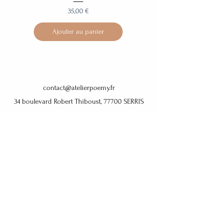
Prix
35,00 €
Ajouter au panier
contact@atelierpoemy.fr
34 boulevard Robert Thiboust, 77700 SERRIS