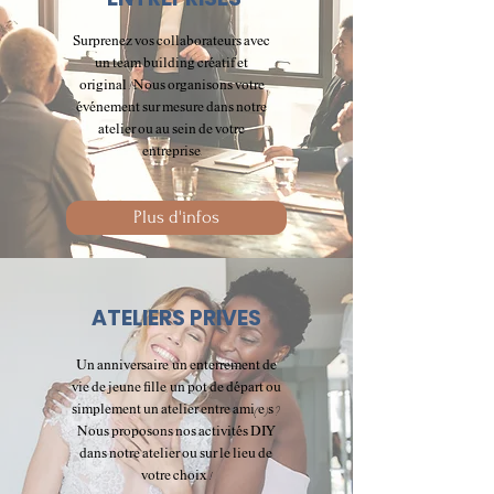
Surprenez vos collaborateurs avec
un team building créatif et
original ! Nous organisons votre
événement sur mesure dans notre
atelier ou au sein de votre
entreprise.
Plus d'infos
ATELIERS PRIVES
Un anniversaire, un enterrement de
vie de jeune fille, un pot de départ ou
simplement un atelier entre ami(e)s ?
Nous proposons nos activités DIY
dans notre atelier ou sur le lieu de
votre choix !