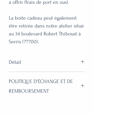
à offrir (frais de port en sus).
La boîte cadeau peut également
être retirée dans notre atelier situé
au 34 boulevard Robert Thiboust à
Serris (77700).
Détail
Pour un premier atelier (... ou pas),
POLITIQUE D'ÉCHANGE ET DE
cet atelier de 2h30 est un excellent
REMBOURSEMENT
moyen de découvrir la
maroquinerie DIY, dans un format
Les bons cadeaux ne sont
d’atelier pas trop long !
pas remboursables.
Avec ce bon cadeau, la
Si la personne utilisant le bon
contact@atelierpoemy.fr
personne aura le choix entre
cadeau souhaite participer à un
34 boulevard Robert Thiboust, 77700 SERRIS
plusieurs modèles de Petite