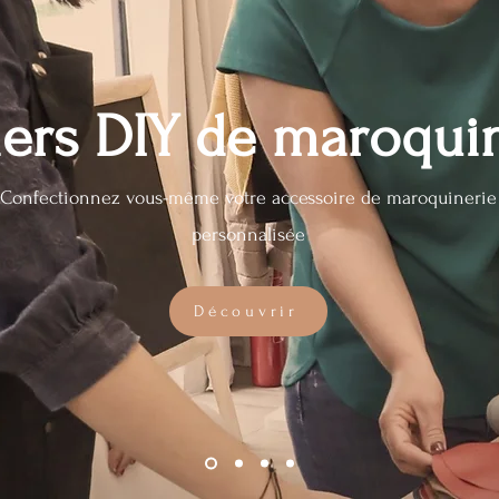
iers DIY de maroqui
Confectionnez vous-même votre accessoire de maroquinerie
personnalisée
Découvrir