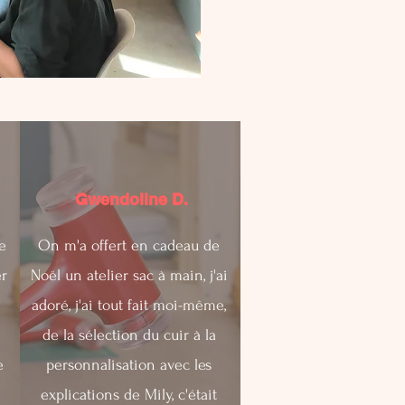
Gwendoline D.
me
On m'a offert en cadeau de
er
Noël un atelier sac à main, j'ai
adoré, j'ai tout fait moi-même,
de la sélection du cuir à la
e
personnalisation avec les
explications de Mily, c'était