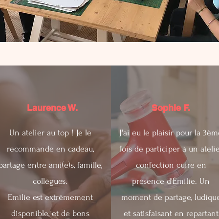
Laurence W.
Sophie F.
Un atelier au top ! Je le
J'ai eu le plaisir pour la 3è
recommande en cadeau,
fois de participer à un ateli
partage entre ami(e)s, famille,
confection cuire en
collègues.
présence d'Émilie. Un
Emilie est extrêmement
moment de partage, ludiqu
disponible, et de bons
et satisfaisant en repartant