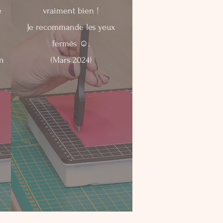
e
vraiment bien !
Je recommande les yeux
fermés ☺️.
n
(Mars 2024)