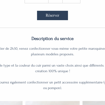
h
3
0
Réserver
m
i
n
Description du service
lier de 2h30, venez confectionner vous-même votre petite maroquiner
plusieurs modèles proposés.
le type et la couleur du cuir parmi un vaste choix ainsi que différent
création 100% unique !
pourrez également confectionner un petit accessoire supplémentaire (p
ou pompon).