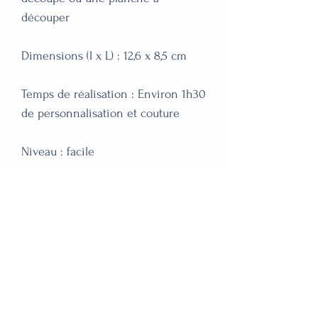
découper
Dimensions (l x L) : 12,6 x 8,5 cm
Temps de réalisation : Environ 1h30
de personnalisation et couture
Niveau : facile
Expédition via Colissimo sous 2-
3 jours ouvrés
contact@atelierpoemy.fr
34 boulevard Robert Thiboust, 77700 SERRIS