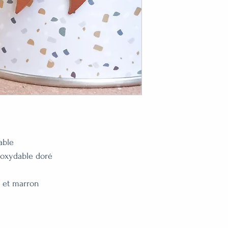
ble 

oxydable doré

 et marron
