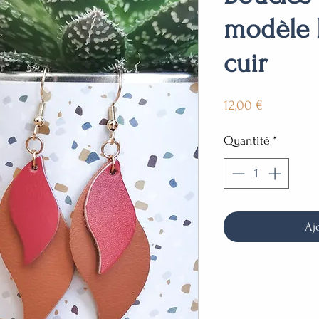
modèle 
cuir
Prix
12,00 €
Quantité
*
Aj