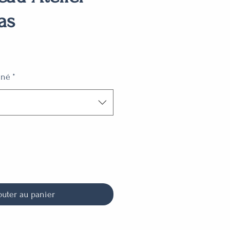
as
nné
*
outer au panier