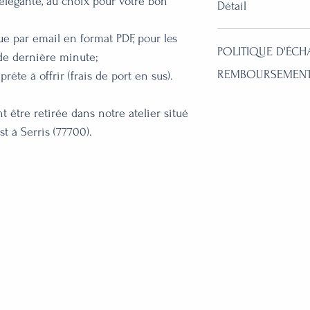
élégante, au choix pour votre bon
Détail
Pour un premier ate
e par email en format PDF, pour les
POLITIQUE D'ÉCH
4h est un excelle
 de dernière minute;
REMBOURSEMEN
maroquinerie DIY 
ête à offrir (frais de port en sus).
ce bon cadeau, la
Les bons cadeaux 
confectionner un 
 être retirée dans notre atelier situé
Si la personne uti
incroyablement sp
t à Serris (77700).
participer à un ate
indémodable !
supérieure à celle 
Le bon cadeau est
payer le complém
date d'achat.
réservation de l'ate