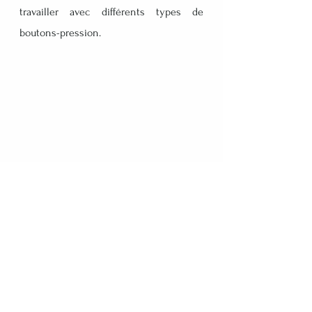
travailler avec différents types de 
boutons-pression.
Les outils utilisés en maroquinerie 
jouent un rôle essentiel dans la 
création de pièces de cuir de haute 