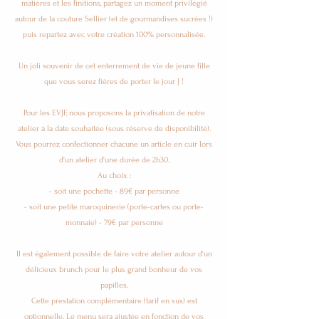
matières et les finitions, partagez un moment privilégié
autour de la couture Sellier (et de gourmandises sucrées !)
puis repartez avec votre création 100% personnalisée.
Un joli souvenir de cet enterrement de vie de jeune fille
que vous serez fières de porter le jour J !
Pour les EVJF, nous proposons la privatisation de notre
atelier à la date souhaitée (sous réserve de disponibilité).
Vous pourrez confectionner chacune un article en cuir lors
d'un atelier d'une durée de 2h30.
Au choix :
- soit une pochette - 89€ par personne
- soit une petite maroquinerie (porte-cartes ou porte-
monnaie) - 79€ par personne
Il est également possible de faire votre atelier autour d'un
délicieux brunch pour le plus grand bonheur de vos
papilles.
Cette prestation complémentaire (tarif en sus) est
optionnelle. Le menu sera ajustée en fonction de vos