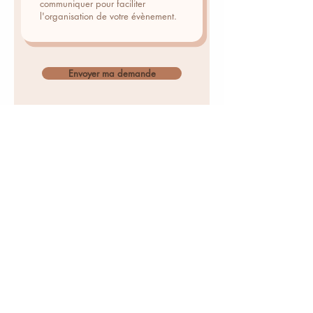
Envoyer ma demande
contact@atelierpoemy.fr
34 boulevard Robert Thiboust, 77700 SERRIS